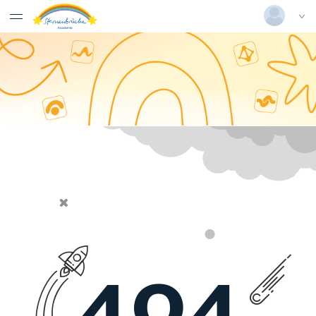
Deutsch
|
Englisch
Login
Versionsnummer: 20250204-57520