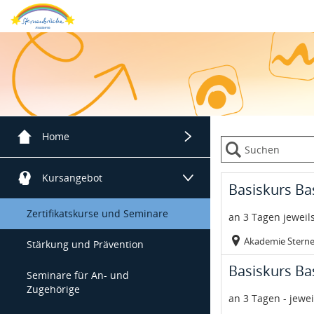
Menügruppe
Home
Menügruppe
Unsere Akademie
Kursangebot
Veranstaltungsor
Kurs: Basiskurs B
Untertitel:
Basiskurs Ba
Zertifikatskurse und Seminare
an 3 Tagen jeweils
Akademie Stern
Stärkung und Prävention
Veranstaltungsor
Kurs: Basiskurs B
Untertitel:
Basiskurs Ba
Seminare für An- und
Zugehörige
an 3 Tagen - jewe