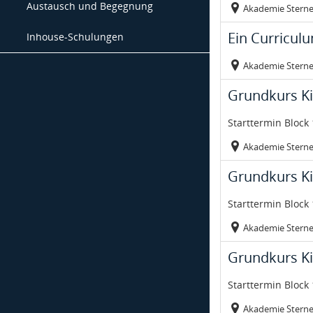
Austausch und Begegnung
Akademie Stern
Veranstaltungsor
Kurs: Ein Curricu
Ein Curriculu
Inhouse-Schulungen
Akademie Stern
Veranstaltungsor
Kurs: Grundkurs Ki
Untertitel:
Grundkurs Ki
Starttermin Block 
Akademie Stern
Veranstaltungsor
Kurs: Grundkurs Ki
Untertitel:
Grundkurs Ki
Starttermin Block 
Akademie Stern
Veranstaltungsor
Kurs: Grundkurs Ki
Untertitel:
Grundkurs Ki
Starttermin Block 
Akademie Stern