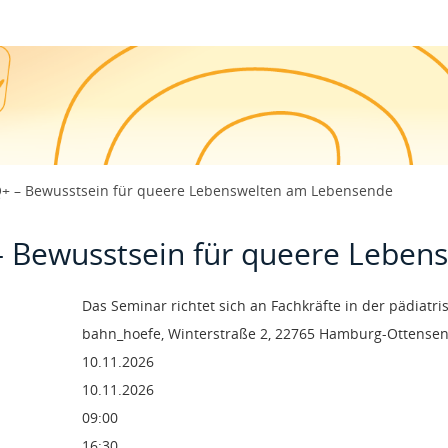
250 Euro und 0 Cent
r 2026 09:00 bis 16:30 Uhr
+ – Bewusstsein für queere Lebenswelten am Lebensende
 Bewusstsein für queere Leben
Dienstag, 10. November 2026
Dienstag, 10. November 2026
Das Seminar richtet sich an Fachkräfte in der pädiatri
bahn_hoefe, Winterstraße 2, 22765 Hamburg-Ottense
10.11.2026
10.11.2026
09:00
16:30