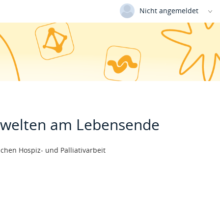
Nicht angemeldet
Deutsch
|
Englisch
Login
Versionsnummer: 20250204-57520
swelten am Lebensende
schen Hospiz- und Palliativarbeit
n