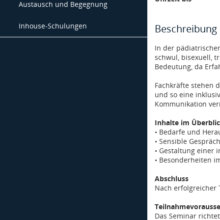
Austausch und Begegnung
Inhouse-Schulungen
Beschreibung
In der pädiatrische
schwul, bisexuell, 
Bedeutung, da Erfa
Fachkräfte stehen 
und so eine inklus
Kommunikation vermi
Inhalte im Überbli
• Bedarfe und Her
• Sensible Gesprä
• Gestaltung einer 
• Besonderheiten i
Abschluss
Nach erfolgreicher
Teilnahmevorausse
Das Seminar richtet