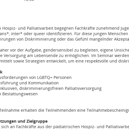
n Hospiz- und Palliativarbeit begegnen Fachkräfte zunehmend Juge
trans*, inter* oder queer identifizieren. Für diese jungen Mensche
hrungen von Diskriminierung oder das Gefühl mangelnder Akzeptanz
daher vor der Aufgabe, gendersensibel zu begleiten, eigene Unsic
ive Versorgung am Lebensende zu ermöglichen. Im Seminar werde
ttelt sowie Strategien entwickelt, um eine respektvolle und diskr
ck
ausforderungen von LGBTQ+ Personen
chsführung und Kommunikation
inklusiven, diskriminierungsfreien Palliativversorgung
m Bestattungswesen
 Teilnahme erhalten die Teilnehmenden eine Teilnahmebescheini
tzungen und Zielgruppe
 sich an Fachkräfte aus der pädiatrischen Hospiz- und Palliativarbe