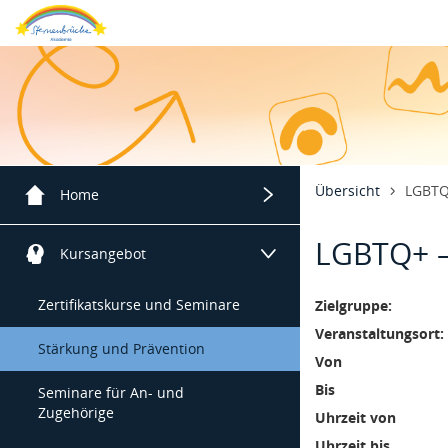
Menügruppe
9. Novembe
Übersicht
LGBTQ
Home
Menügruppe
LGBTQ+ –
Unsere Akademie
Kursangebot
Zertifikatskurse und Seminare
Zielgruppe:
Veranstaltungsort:
Stärkung und Prävention
Von
Bis
Seminare für An- und
Zugehörige
Uhrzeit von
Uhrzeit bis